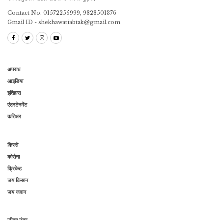
Contact No. 01572255999, 9828501376
Gmail ID - shekhawatiabtak@gmail.com
अपराध
आइडिया
इतिहास
एंटरटेनमेंट
करिअर
किस्से
कोरोना
क्रिकेट
जय किसान
जय जवान
जीवन मंत्र