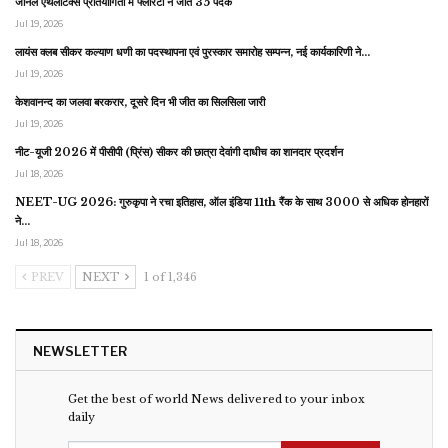
जोनल एथलेटिक्स प्रतियोगिता में फ्लोरेटो ने जीते 35 पदक
Jul 19, 2026
लायंस क्लब सीकर कल्याण धणी का पदस्थापना एवं पुरस्कार समारोह सम्पन्न, नई कार्यकारिणी ने…
Jul 19, 2026
केशवानन्द का जलवा बरकरार, दूसरे दिन भी जीत का सिलसिला जारी
Jul 19, 2026
नीट-यूजी 2026 में पीसीपी (प्रिंस) सीकर की छात्रा देवांगी दाधीच का शानदार प्रदर्शन
Jul 18, 2026
NEET-UG 2026: गुरुकृपा ने रचा इतिहास, ऑल इंडिया 11th रैंक के साथ 3000 से अधिक होनहारों
ने…
Jul 18, 2026
PREV
NEXT
1 of 1,346
NEWSLETTER
Get the best of world News delivered to your inbox
daily