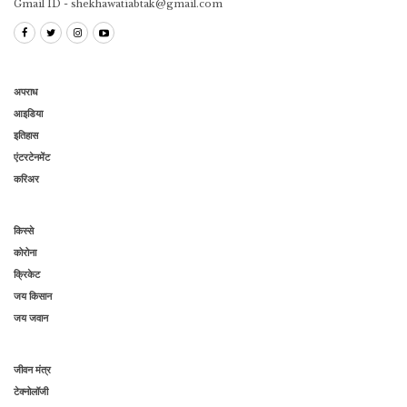
Gmail ID - shekhawatiabtak@gmail.com
अपराध
आइडिया
इतिहास
एंटरटेनमेंट
करिअर
किस्से
कोरोना
क्रिकेट
जय किसान
जय जवान
जीवन मंत्र
टेक्नोलॉजी