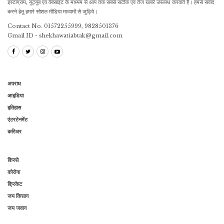
इंस्टाग्राम, यूट्यूब एवं वेबसाइट के माध्यम से आप तक सबसे सटीक एवं तेज खबरें उपलब्ध करवाते है। हमसे संवाद
करने हेतु हमारे सोशल मीडिया माध्यमों से जुड़िये।
Contact No. 01572255999, 9828501376
Gmail ID - shekhawatiabtak@gmail.com
अपराध
आइडिया
इतिहास
एंटरटेनमेंट
करिअर
किस्से
कोरोना
क्रिकेट
जय किसान
जय जवान