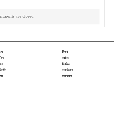
mments are closed.
राध
किस्से
िया
कोरोना
हास
क्रिकेट
टेनमेंट
जय किसान
िअर
जय जवान