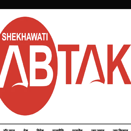
टॉप न्यूज़
देश
विदेश
राजनीति
फाइनेंस
जय जवान
जय किसान