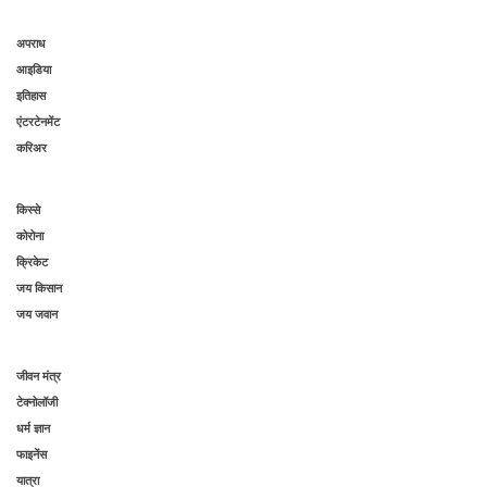
अपराध
आइडिया
इतिहास
एंटरटेनमेंट
करिअर
किस्से
कोरोना
क्रिकेट
जय किसान
जय जवान
जीवन मंत्र
टेक्नोलॉजी
धर्म ज्ञान
फाइनेंस
यात्रा