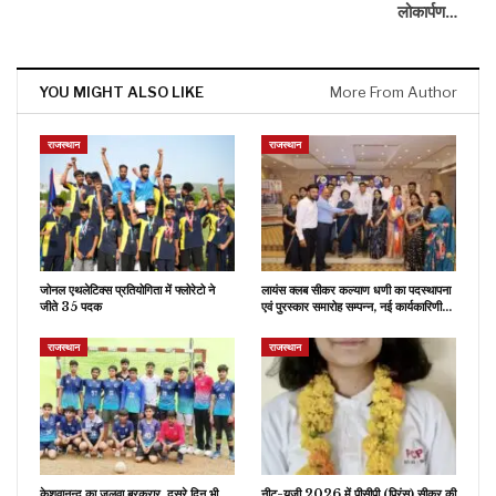
लोकार्पण…
YOU MIGHT ALSO LIKE
More From Author
राजस्थान
राजस्थान
जोनल एथलेटिक्स प्रतियोगिता में फ्लोरेटो ने
लायंस क्लब सीकर कल्याण धणी का पदस्थापना
जीते 35 पदक
एवं पुरस्कार समारोह सम्पन्न, नई कार्यकारिणी…
राजस्थान
राजस्थान
केशवानन्द का जलवा बरकरार, दूसरे दिन भी
नीट-यूजी 2026 में पीसीपी (प्रिंस) सीकर की