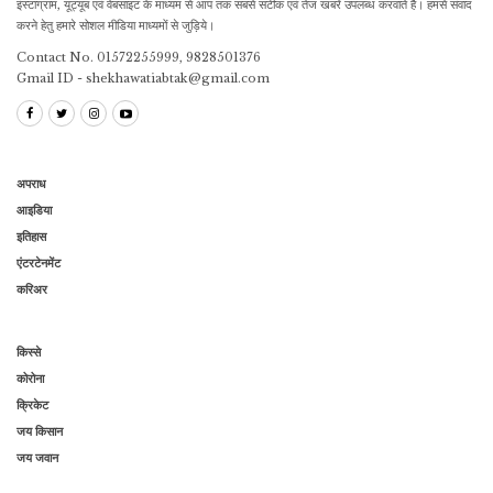
इंस्टाग्राम, यूट्यूब एवं वेबसाइट के माध्यम से आप तक सबसे सटीक एवं तेज खबरें उपलब्ध करवाते है। हमसे संवाद
करने हेतु हमारे सोशल मीडिया माध्यमों से जुड़िये।
Contact No. 01572255999, 9828501376
Gmail ID - shekhawatiabtak@gmail.com
अपराध
आइडिया
इतिहास
एंटरटेनमेंट
करिअर
किस्से
कोरोना
क्रिकेट
जय किसान
जय जवान