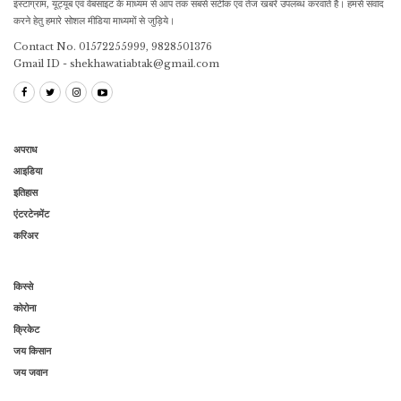
इंस्टाग्राम, यूट्यूब एवं वेबसाइट के माध्यम से आप तक सबसे सटीक एवं तेज खबरें उपलब्ध करवाते है। हमसे संवाद
करने हेतु हमारे सोशल मीडिया माध्यमों से जुड़िये।
Contact No. 01572255999, 9828501376
Gmail ID - shekhawatiabtak@gmail.com
अपराध
आइडिया
इतिहास
एंटरटेनमेंट
करिअर
किस्से
कोरोना
क्रिकेट
जय किसान
जय जवान