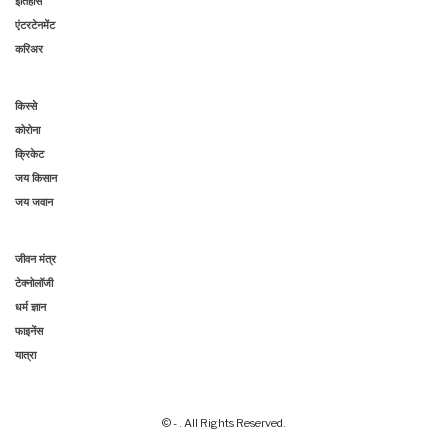
इतिहास
एंटरटेनमेंट
करिअर
किस्से
कोरोना
क्रिकेट
जय किसान
जय जवान
जीवन मंत्र
टेक्नोलॉजी
धर्म ज्ञान
फाइनेंस
यात्रा
© - . All Rights Reserved.