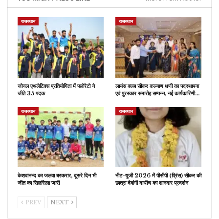
राजस्थान
राजस्थान
जोनल एथलेटिक्स प्रतियोगिता में फ्लोरेटो ने
लायंस क्लब सीकर कल्याण धणी का पदस्थापना
जीते 35 पदक
एवं पुरस्कार समारोह सम्पन्न, नई कार्यकारिणी…
राजस्थान
राजस्थान
केशवानन्द का जलवा बरकरार, दूसरे दिन भी
नीट-यूजी 2026 में पीसीपी (प्रिंस) सीकर की
जीत का सिलसिला जारी
छात्रा देवांगी दाधीच का शानदार प्रदर्शन
PREV
NEXT