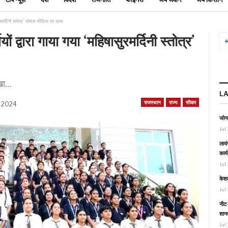
ासुरमर्दिनी स्तोत्र’ सोशल मीडिया पर छाया
ों द्वारा गाया गया ‘महिषासुरमर्दिनी स्तोत्र’
ा...
L
राजस्थान
राज्य
सीकर
, 2024
जोनल
Jul 
लायं
कार्
Jul 
केश
Jul 
नीट-
शानद
Jul 