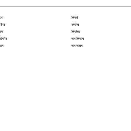
राध
किस्से
िया
कोरोना
हास
क्रिकेट
टेनमेंट
जय किसान
िअर
जय जवान