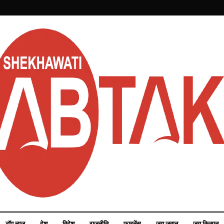
टॉप न्यूज़
देश
विदेश
राजनीति
फाइनेंस
जय जवान
जय किसान