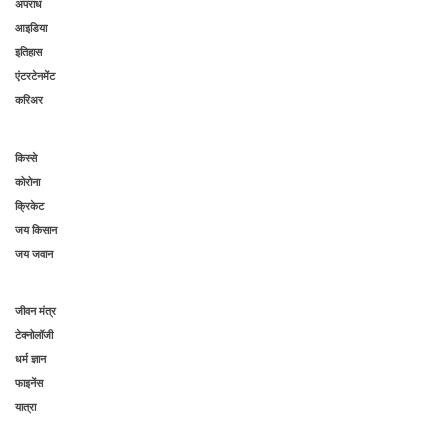
अपराध
आइडिया
इतिहास
एंटरटेनमेंट
करिअर
किस्से
कोरोना
क्रिकेट
जय किसान
जय जवान
जीवन मंत्र
टेक्नोलॉजी
धर्म ज्ञान
फाइनेंस
यात्रा