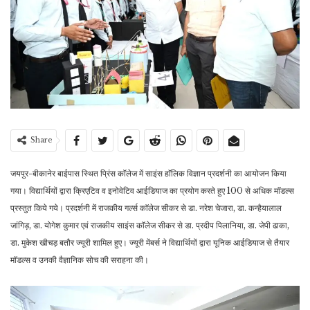
Share
जयपुर-बीकानेर बाईपास स्थित प्रिंस कॉलेज में साइंस हाॅलिक विज्ञान प्रदर्शनी का आयोजन किया
गया। विद्यार्थियों द्वारा क्रिएटिव व इनोवेटिव आईडियाज का प्रयोग करते हुए 100 से अधिक माॅडल्स
प्रस्तुत किये गये। प्रदर्शनी में राजकीय गर्ल्स काॅलेज सीकर से डा. नरेश चेजारा, डा. कन्हैयालाल
जांगिड़, डा. योगेश कुमार एवं राजकीय साइंस काॅलेज सीकर से डा. प्रदीप पिलानिया, डा. जेपी ढाका,
डा. मुकेश खीचड़ बतौर ज्यूरी शामिल हुए। ज्यूरी मेंबर्स ने विद्यार्थियों द्वारा यूनिक आईडियाज से तैयार
माॅडल्स व उनकी वैज्ञानिक सोच की सराहना की।