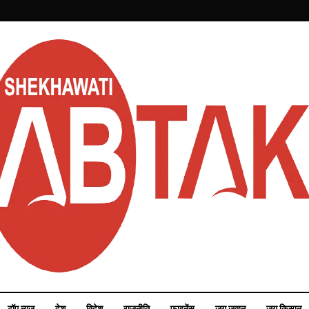
टॉप न्यूज़
देश
विदेश
राजनीति
फाइनेंस
जय जवान
जय किसान