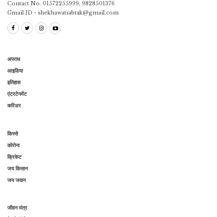
Contact No. 01572255999, 9828501376
Gmail ID - shekhawatiabtak@gmail.com
अपराध
आइडिया
इतिहास
एंटरटेनमेंट
करिअर
किस्से
कोरोना
क्रिकेट
जय किसान
जय जवान
जीवन मंत्र