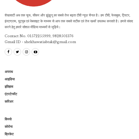
शेखावाटी अब तक चूरू, सीकर और झुंझुनू का सबसे तेज बढ़ता टीवी न्यूज़ चैनल है। हम टीवी, फेसबुक, ट्विटर,
इंस्टाग्राम, यूट्यूब एवं वेबसाइट के माध्यम से आप तक सबसे सटीक एवं तेज खबरें उपलब्ध करवाते है। हमसे संवाद
करने हेतु हमारे सोशल मीडिया माध्यमों से जुड़िये।
Contact No. 01572255999, 9828501376
Gmail ID - shekhawatiabtak@gmail.com
अपराध
आइडिया
इतिहास
एंटरटेनमेंट
करिअर
किस्से
कोरोना
क्रिकेट