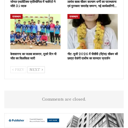
जोनल एथलेटिक्स प्रतियोगिता में फ्लोरेटो ने
लायंस क्लब सीकर कल्याण धणी का पदस्थापना
जीते 35 पदक
एवं पुरस्कार समारोह सम्पन्न, नई कार्यकारिणी…
राजस्थान
राजस्थान
केशवानन्द का जलवा बरकरार, दूसरे दिन भी
नीट-यूजी 2026 में पीसीपी (प्रिंस) सीकर की
जीत का सिलसिला जारी
छात्रा देवांगी दाधीच का शानदार प्रदर्शन
PREV
NEXT
Comments are closed.