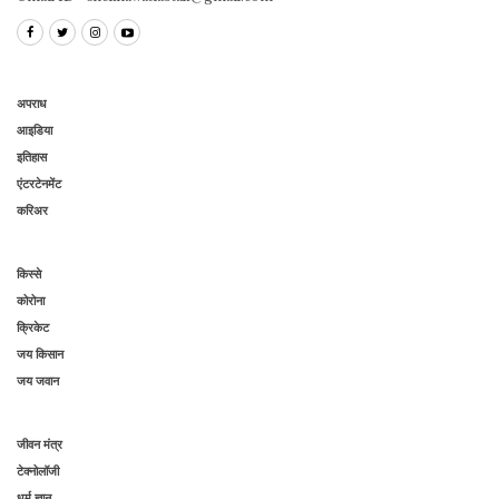
अपराध
आइडिया
इतिहास
एंटरटेनमेंट
करिअर
किस्से
कोरोना
क्रिकेट
जय किसान
जय जवान
जीवन मंत्र
टेक्नोलॉजी
धर्म ज्ञान