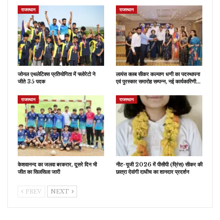
राजस्थान
राजस्थान
जोनल एथलेटिक्स प्रतियोगिता में फ्लोरेटो ने
लायंस क्लब सीकर कल्याण धणी का पदस्थापना
जीते 35 पदक
एवं पुरस्कार समारोह सम्पन्न, नई कार्यकारिणी…
राजस्थान
राजस्थान
केशवानन्द का जलवा बरकरार, दूसरे दिन भी
नीट-यूजी 2026 में पीसीपी (प्रिंस) सीकर की
जीत का सिलसिला जारी
छात्रा देवांगी दाधीच का शानदार प्रदर्शन
PREV
NEXT