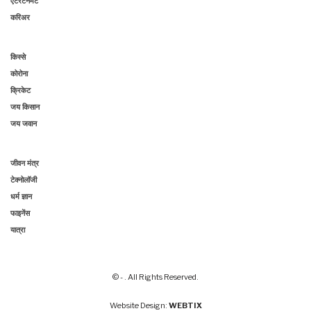
एंटरटेनमेंट
करिअर
किस्से
कोरोना
क्रिकेट
जय किसान
जय जवान
जीवन मंत्र
टेक्नोलॉजी
धर्म ज्ञान
फाइनेंस
यात्रा
© - . All Rights Reserved.
Website Design:
WEBTIX