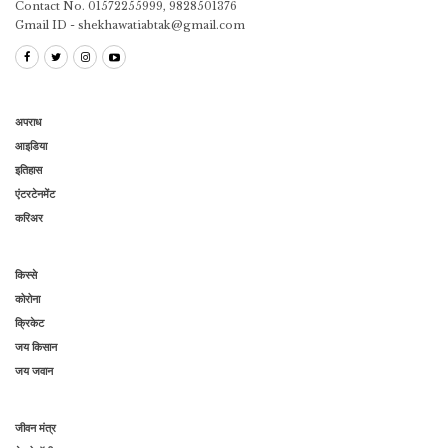
Contact No. 01572255999, 9828501376
Gmail ID - shekhawatiabtak@gmail.com
अपराध
आइडिया
इतिहास
एंटरटेनमेंट
करिअर
किस्से
कोरोना
क्रिकेट
जय किसान
जय जवान
जीवन मंत्र