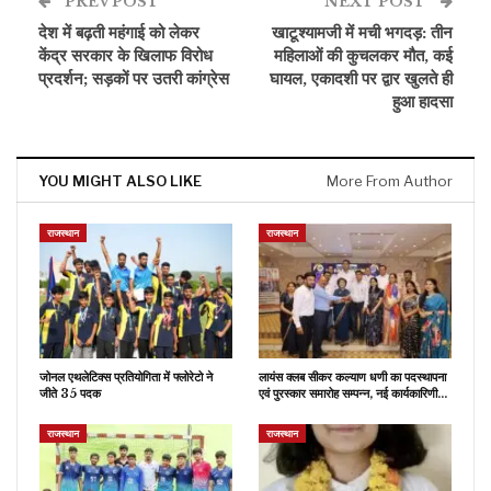
PREV POST
NEXT POST
देश में बढ़ती महंगाई को लेकर
खाटूश्यामजी में मची भगदड़: तीन
केंद्र सरकार के खिलाफ विरोध
महिलाओं की कुचलकर मौत, कई
प्रदर्शन; सड़कों पर उतरी कांग्रेस
घायल, एकादशी पर द्वार खुलते ही
हुआ हादसा
YOU MIGHT ALSO LIKE
More From Author
राजस्थान
राजस्थान
जोनल एथलेटिक्स प्रतियोगिता में फ्लोरेटो ने
लायंस क्लब सीकर कल्याण धणी का पदस्थापना
जीते 35 पदक
एवं पुरस्कार समारोह सम्पन्न, नई कार्यकारिणी…
राजस्थान
राजस्थान