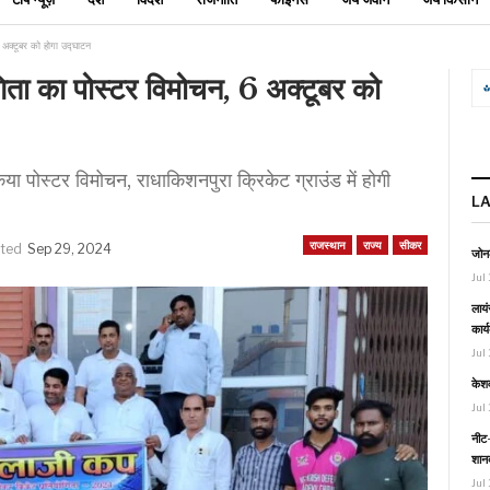
 अक्टूबर को होगा उद्घाटन
िता का पोस्टर विमोचन, 6 अक्टूबर को
किया पोस्टर विमोचन, राधाकिशनपुरा क्रिकेट ग्राउंड में होगी
L
राजस्थान
राज्य
सीकर
ated
Sep 29, 2024
जोनल
Jul 
लायं
कार्
Jul 
केश
Jul 
नीट-
शानद
Jul 