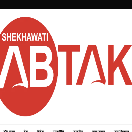
टॉप न्यूज़
देश
विदेश
राजनीति
फाइनेंस
जय जवान
जय किसान