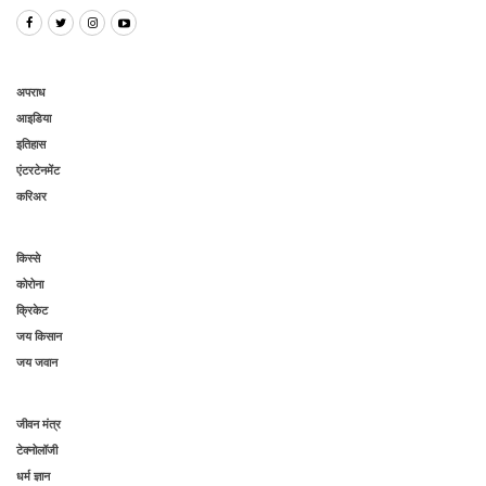
अपराध
आइडिया
इतिहास
एंटरटेनमेंट
करिअर
किस्से
कोरोना
क्रिकेट
जय किसान
जय जवान
जीवन मंत्र
टेक्नोलॉजी
धर्म ज्ञान