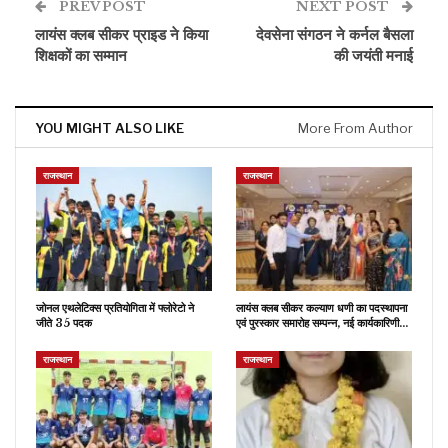
PREV POST
NEXT POST
लायंस क्लब सीकर प्राइड ने किया
देवसेना संगठन ने कर्नल बैसला
शिक्षकों का सम्मान
की जयंती मनाई
YOU MIGHT ALSO LIKE
More From Author
राजस्थान
राजस्थान
जोनल एथलेटिक्स प्रतियोगिता में फ्लोरेटो ने
लायंस क्लब सीकर कल्याण धणी का पदस्थापना
जीते 35 पदक
एवं पुरस्कार समारोह सम्पन्न, नई कार्यकारिणी…
राजस्थान
राजस्थान