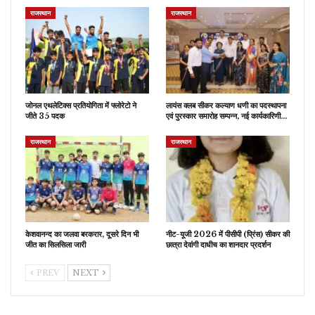
राजस्थान
राजस्थान
जोनल एथलेटिक्स प्रतियोगिता में फ्लोरेटो ने
लायंस क्लब सीकर कल्याण धणी का पदस्थापना
जीते 35 पदक
एवं पुरस्कार समारोह सम्पन्न, नई कार्यकारिणी…
राजस्थान
राजस्थान
केशवानन्द का जलवा बरकरार, दूसरे दिन भी
नीट-यूजी 2026 में पीसीपी (प्रिंस) सीकर की
जीत का सिलसिला जारी
छात्रा देवांगी दाधीच का शानदार प्रदर्शन
PREV
NEXT