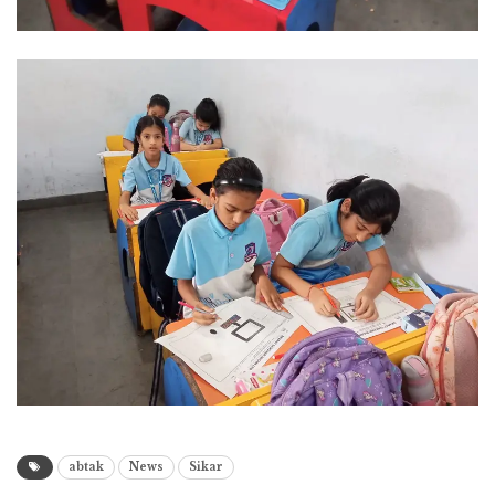
abtak
News
Sikar