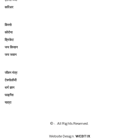
करिअर
किस्से
कोरोना
क्रिकेट
जय किसान
जय जवान
जीवन मंत्र
टेक्नोलॉजी
धर्म ज्ञान
फाइनेंस
यात्रा
© - . All Rights Reserved.
Website Design:
WEBTIX