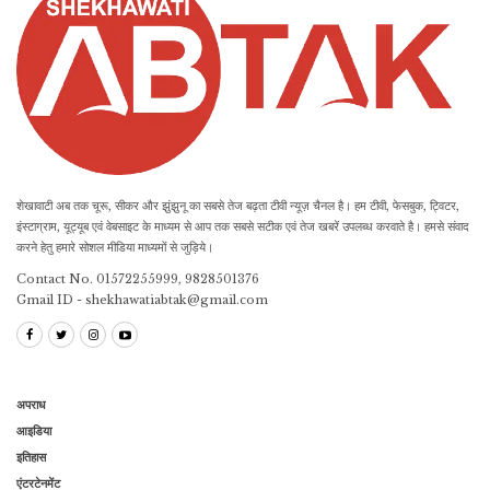
शेखावाटी अब तक चूरू, सीकर और झुंझुनू का सबसे तेज बढ़ता टीवी न्यूज़ चैनल है। हम टीवी, फेसबुक, ट्विटर,
इंस्टाग्राम, यूट्यूब एवं वेबसाइट के माध्यम से आप तक सबसे सटीक एवं तेज खबरें उपलब्ध करवाते है। हमसे संवाद
करने हेतु हमारे सोशल मीडिया माध्यमों से जुड़िये।
Contact No. 01572255999, 9828501376
Gmail ID - shekhawatiabtak@gmail.com
अपराध
आइडिया
इतिहास
एंटरटेनमेंट