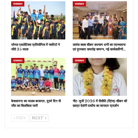
राजस्थान
राजस्थान
जोनल एथलेटिक्स प्रतियोगिता में फ्लोरेटो ने
लायंस क्लब सीकर कल्याण धणी का पदस्थापना
जीते 35 पदक
एवं पुरस्कार समारोह सम्पन्न, नई कार्यकारिणी…
राजस्थान
राजस्थान
केशवानन्द का जलवा बरकरार, दूसरे दिन भी
नीट-यूजी 2026 में पीसीपी (प्रिंस) सीकर की
जीत का सिलसिला जारी
छात्रा देवांगी दाधीच का शानदार प्रदर्शन
PREV
NEXT