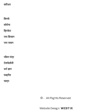
करिअर
किस्से
कोरोना
क्रिकेट
जय किसान
जय जवान
जीवन मंत्र
टेक्नोलॉजी
धर्म ज्ञान
फाइनेंस
यात्रा
© - . All Rights Reserved.
Website Design:
WEBTIX