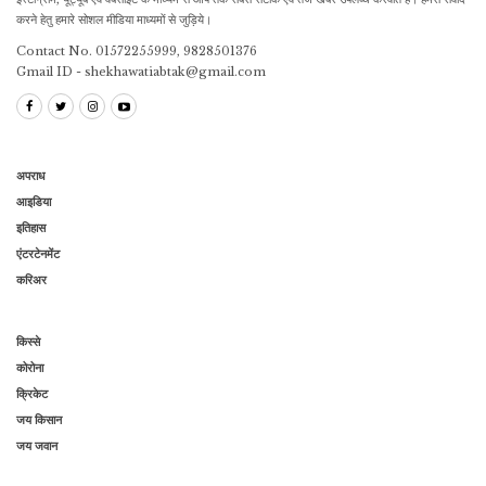
करने हेतु हमारे सोशल मीडिया माध्यमों से जुड़िये।
Contact No. 01572255999, 9828501376
Gmail ID - shekhawatiabtak@gmail.com
अपराध
आइडिया
इतिहास
एंटरटेनमेंट
करिअर
किस्से
कोरोना
क्रिकेट
जय किसान
जय जवान