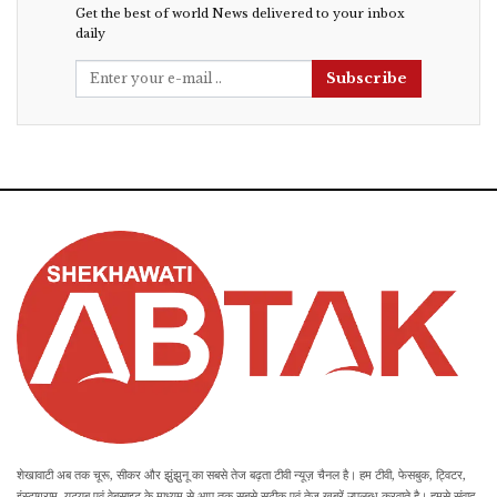
Get the best of world News delivered to your inbox
daily
Subscribe
शेखावाटी अब तक चूरू, सीकर और झुंझुनू का सबसे तेज बढ़ता टीवी न्यूज़ चैनल है। हम टीवी, फेसबुक, ट्विटर,
इंस्टाग्राम, यूट्यूब एवं वेबसाइट के माध्यम से आप तक सबसे सटीक एवं तेज खबरें उपलब्ध करवाते है। हमसे संवाद