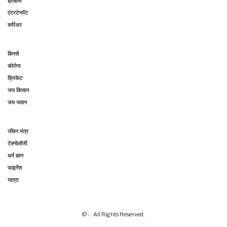
इतिहास
एंटरटेनमेंट
करिअर
किस्से
कोरोना
क्रिकेट
जय किसान
जय जवान
जीवन मंत्र
टेक्नोलॉजी
धर्म ज्ञान
फाइनेंस
यात्रा
© - . All Rights Reserved.