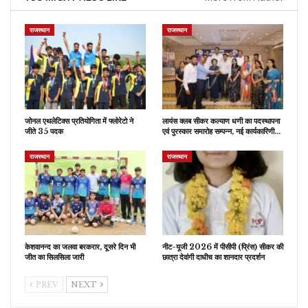
राजस्थान
राजस्थान
जोनल एथलेटिक्स प्रतियोगिता में फ्लोरेटो ने
लायंस क्लब सीकर कल्याण धणी का पदस्थापना
जीते 35 पदक
एवं पुरस्कार समारोह सम्पन्न, नई कार्यकारिणी…
राजस्थान
राजस्थान
केशवानन्द का जलवा बरकरार, दूसरे दिन भी
नीट-यूजी 2026 में पीसीपी (प्रिंस) सीकर की
जीत का सिलसिला जारी
छात्रा देवांगी दाधीच का शानदार प्रदर्शन
PREV
NEXT