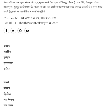
शेखावाटी अब तक चूरू, सीकर और झुंझुनू का सबसे तेज बढ़ता टीवी न्यूज़ चैनल है। हम टीवी, फेसबुक, ट्विटर,
इंस्टाग्राम, यूट्यूब एवं वेबसाइट के माध्यम से आप तक सबसे सटीक एवं तेज खबरें उपलब्ध करवाते है। हमसे संवाद
करने हेतु हमारे सोशल मीडिया माध्यमों से जुड़िये।
Contact No. 01572255999, 9828501376
Gmail ID - shekhawatiabtak@gmail.com
अपराध
आइडिया
इतिहास
एंटरटेनमेंट
करिअर
किस्से
कोरोना
क्रिकेट
जय किसान
जय जवान