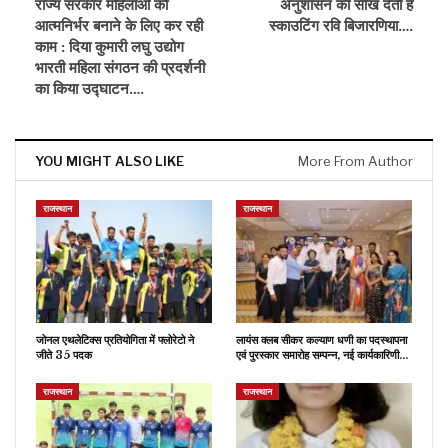
राज्य सरकार महिलाओं को
अनुशासन की सीख देती है
आत्मनिर्भर बनाने के लिए कर रही
स्काउटिंग रवि बिजारणिया….
काम : दिया कुमारी लघु उद्योग
भारती महिला संगठन की प्रदर्शनी
का किया उद्घाटन….
YOU MIGHT ALSO LIKE
More From Author
राजस्थान
राजस्थान
जोनल एथलेटिक्स प्रतियोगिता में फ्लोरेटो ने
लायंस क्लब सीकर कल्याण धणी का पदस्थापना
जीते 35 पदक
एवं पुरस्कार समारोह सम्पन्न, नई कार्यकारिणी…
राजस्थान
राजस्थान