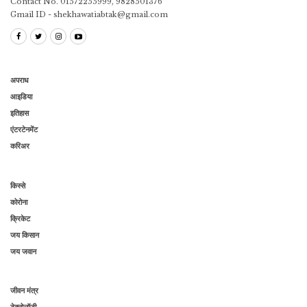
Contact No. 01572255999, 9828501376
Gmail ID - shekhawatiabtak@gmail.com
अपराध
आइडिया
इतिहास
एंटरटेनमेंट
करिअर
किस्से
कोरोना
क्रिकेट
जय किसान
जय जवान
जीवन मंत्र
टेक्नोलॉजी