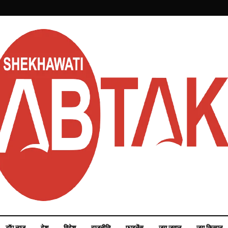
टॉप न्यूज़
देश
विदेश
राजनीति
फाइनेंस
जय जवान
जय किसान