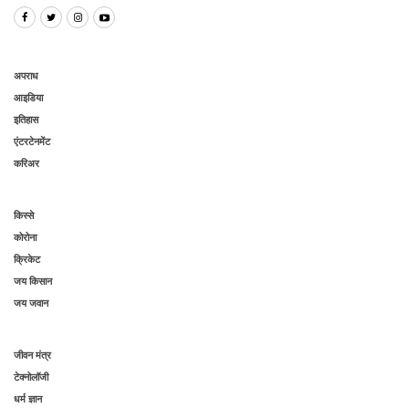
अपराध
आइडिया
इतिहास
एंटरटेनमेंट
करिअर
किस्से
कोरोना
क्रिकेट
जय किसान
जय जवान
जीवन मंत्र
टेक्नोलॉजी
धर्म ज्ञान