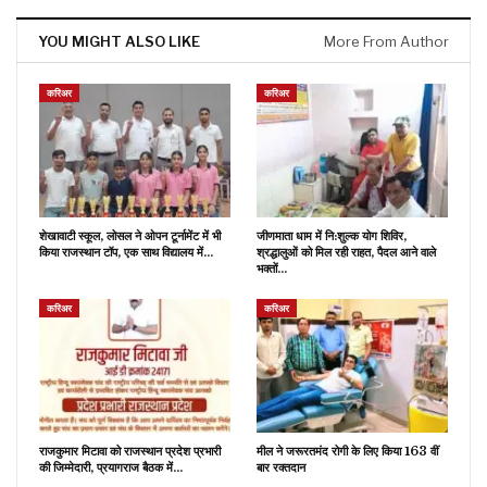
YOU MIGHT ALSO LIKE
More From Author
करिअर
करिअर
शेखावाटी स्कूल, लोसल ने ओपन टूर्नामेंट में भी
जीणमाता धाम में नि:शुल्क योग शिविर,
किया राजस्थान टॉप, एक साथ विद्यालय में…
श्रद्धालुओं को मिल रही राहत, पैदल आने वाले
भक्तों…
करिअर
करिअर
राजकुमार मिटावा को राजस्थान प्रदेश प्रभारी
मील ने जरूरतमंद रोगी के लिए किया 163 वीं
की जिम्मेदारी, प्रयागराज बैठक में…
बार रक्तदान