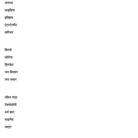
अपराध
आइडिया
इतिहास
एंटरटेनमेंट
करिअर
किस्से
कोरोना
क्रिकेट
जय किसान
जय जवान
जीवन मंत्र
टेक्नोलॉजी
धर्म ज्ञान
फाइनेंस
यात्रा