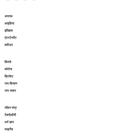
अपराध
आइडिया
इतिहास
एंटरटेनमेंट
करिअर
किस्से
कोरोना
क्रिकेट
जय किसान
जय जवान
जीवन मंत्र
टेक्नोलॉजी
धर्म ज्ञान
फाइनेंस