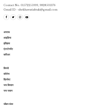
Contact No. 01572255999, 9828501376
Gmail ID - shekhawatiabtak@gmail.com
अपराध
आइडिया
इतिहास
एंटरटेनमेंट
करिअर
किस्से
कोरोना
क्रिकेट
जय किसान
जय जवान
जीवन मंत्र