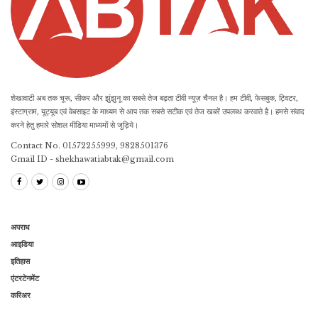
शेखावाटी अब तक चूरू, सीकर और झुंझुनू का सबसे तेज बढ़ता टीवी न्यूज़ चैनल है। हम टीवी, फेसबुक, ट्विटर,
इंस्टाग्राम, यूट्यूब एवं वेबसाइट के माध्यम से आप तक सबसे सटीक एवं तेज खबरें उपलब्ध करवाते है। हमसे संवाद
करने हेतु हमारे सोशल मीडिया माध्यमों से जुड़िये।
Contact No. 01572255999, 9828501376
Gmail ID - shekhawatiabtak@gmail.com
अपराध
आइडिया
इतिहास
एंटरटेनमेंट
करिअर