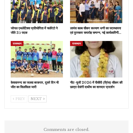
जोनल एथलेटिक्स प्रतियोगिता में फ्लोरेटो ने
लायंस क्लब सीकर कल्याण धणी का पदस्थापना
जीते 35 पदक
एवं पुरस्कार समारोह सम्पन्न, नई कार्यकारिणी…
राजस्थान
राजस्थान
केशवानन्द का जलवा बरकरार, दूसरे दिन भी
नीट-यूजी 2026 में पीसीपी (प्रिंस) सीकर की
जीत का सिलसिला जारी
छात्रा देवांगी दाधीच का शानदार प्रदर्शन
PREV
NEXT
Comments are closed.