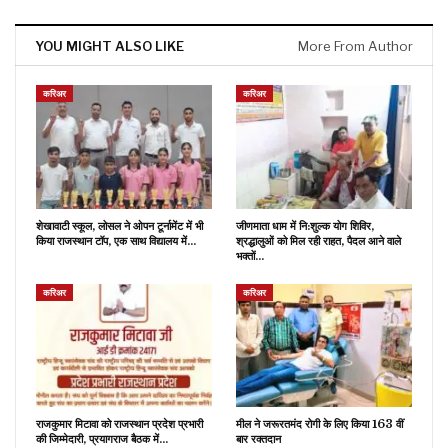
YOU MIGHT ALSO LIKE
More From Author
करिअर
करिअर
शेखावाटी स्कूल, लोसल ने ओपन टूर्नामेंट में भी
जीणमाता धाम में नि:शुल्क योग शिविर,
किया राजस्थान टॉप, एक साथ विद्यालय में…
श्रद्धालुओं को मिल रही राहत, पैदल आने वाले
भक्तों…
करिअर
करिअर
राजकुमार मिटावा को राजस्थान प्रदेश प्रभारी
मील ने जरूरतमंद रोगी के लिए किया 163 वीं
की जिम्मेदारी, प्रयागराज बैठक में…
बार रक्तदान