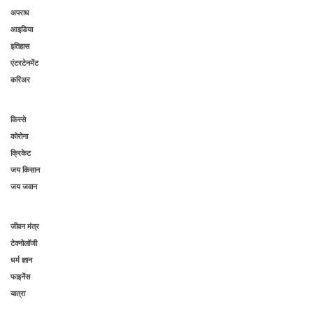
अपराध
आइडिया
इतिहास
एंटरटेनमेंट
करिअर
किस्से
कोरोना
क्रिकेट
जय किसान
जय जवान
जीवन मंत्र
टेक्नोलॉजी
धर्म ज्ञान
फाइनेंस
यात्रा