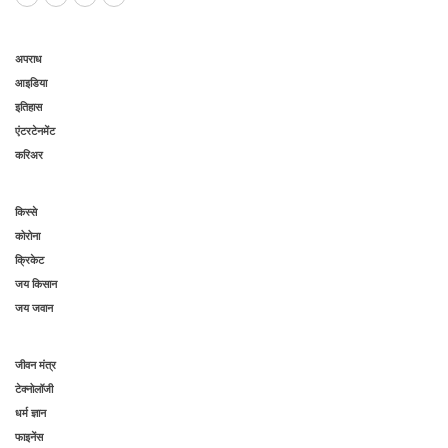
अपराध
आइडिया
इतिहास
एंटरटेनमेंट
करिअर
किस्से
कोरोना
क्रिकेट
जय किसान
जय जवान
जीवन मंत्र
टेक्नोलॉजी
धर्म ज्ञान
फाइनेंस