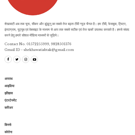
शेखावाटी अब तक चूरू, सीकर और झुंझुनू का सबसे तेज बढ़ता टीवी न्यूज़ चैनल है। हम टीवी, फेसबुक, ट्विटर,
इंस्टाग्राम, यूट्यूब एवं वेबसाइट के माध्यम से आप तक सबसे सटीक एवं तेज खबरें उपलब्ध करवाते है। हमसे संवाद
करने हेतु हमारे सोशल मीडिया माध्यमों से जुड़िये।
Contact No. 01572255999, 9828501376
Gmail ID - shekhawatiabtak@gmail.com
अपराध
आइडिया
इतिहास
एंटरटेनमेंट
करिअर
किस्से
कोरोना