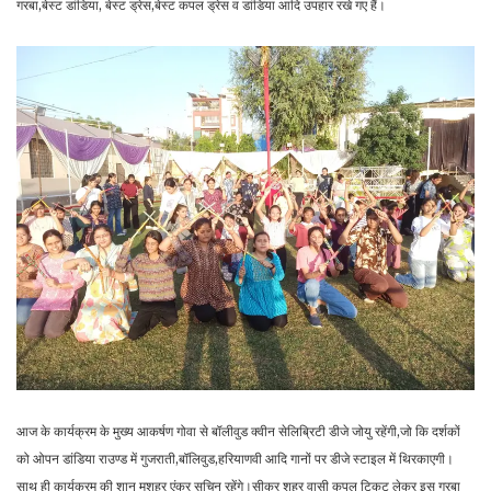
गरबा,बेस्ट डांडिया, बेस्ट ड्रेस,बेस्ट कपल ड्रेस व डांडिया आदि उपहार रखे गए हैं।
आज के कार्यक्रम के मुख्य आकर्षण गोवा से बॉलीवुड क्वीन सेलिब्रिटी डीजे जोयु रहेंगी,जो कि दर्शकों
को ओपन डांडिया राउण्ड में गुजराती,बॉलिवुड,हरियाणवी आदि गानों पर डीजे स्टाइल में थिरकाएगी।
साथ ही कार्यक्रम की शान मशहूर एंकर सचिन रहेंगे।सीकर शहर वासी कपल टिकट लेकर इस गरबा