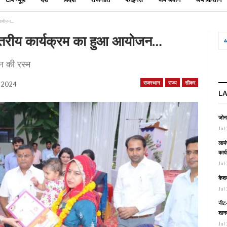
आ आयोजन…
 स्तरीय कार्यक्रम का हुआ आयोजन…
न की रस्म
राजस्थान
राज्य
सीकर
, 2024
L
जोनल
Jul 
लायं
कार्
Jul 
केश
Jul 
नीट-
शानद
Jul 