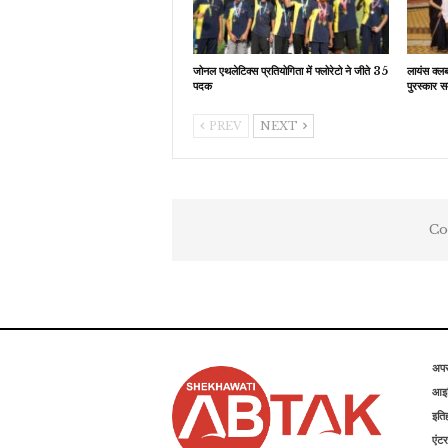
जोनल एथलेटिक्स प्रतियोगिता में फ्लोरेटो ने जीते 35
लायंस क्ल
पदक
पुरस्कार स
PREV
NEXT
Co
अप
आइड
इति
एंटर