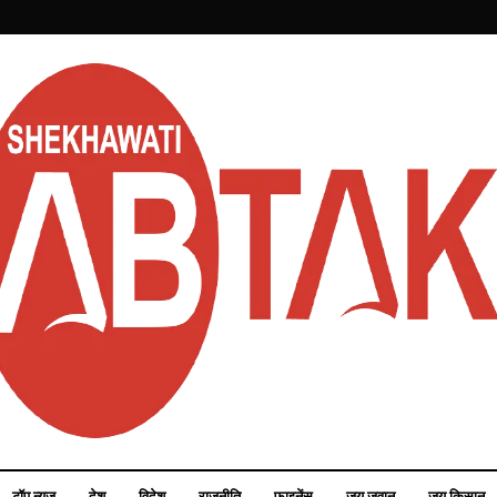
टॉप न्यूज़
देश
विदेश
राजनीति
फाइनेंस
जय जवान
जय किसान