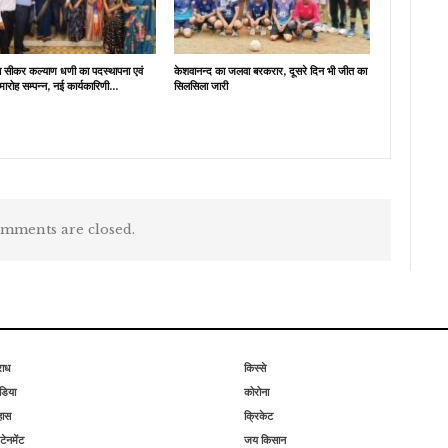
ब सीकर कल्याण धणी का पदस्थापना एवं
केशवानन्द का जलवा बरकरार, दूसरे दिन भी जीत का
मारोह सम्पन्न, नई कार्यकारिणी…
सिलसिला जारी
mments are closed.
राध
किस्से
िया
कोरोना
हास
क्रिकेट
टेनमेंट
जय किसान