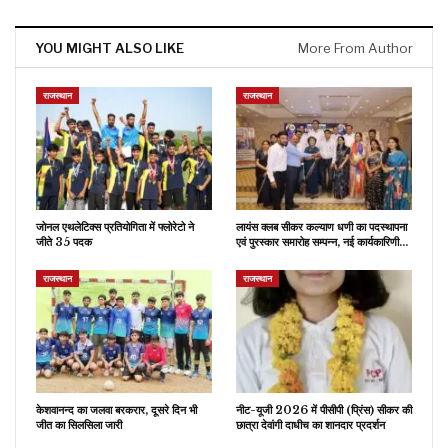
YOU MIGHT ALSO LIKE
More From Author
राजस्थान
राजस्थान
जोनल एथलेटिक्स प्रतियोगिता में फ्लोरेटो ने
लायंस क्लब सीकर कल्याण धणी का पदस्थापना
जीते 35 पदक
एवं पुरस्कार समारोह सम्पन्न, नई कार्यकारिणी…
राजस्थान
राजस्थान
केशवानन्द का जलवा बरकरार, दूसरे दिन भी
नीट-यूजी 2026 में पीसीपी (प्रिंस) सीकर की
जीत का सिलसिला जारी
छात्रा देवांगी दाधीच का शानदार प्रदर्शन