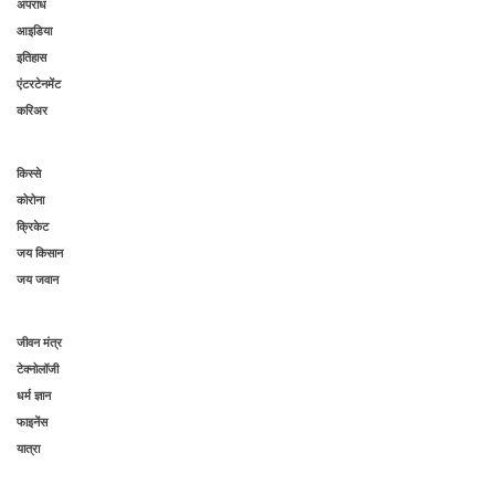
अपराध
आइडिया
इतिहास
एंटरटेनमेंट
करिअर
किस्से
कोरोना
क्रिकेट
जय किसान
जय जवान
जीवन मंत्र
टेक्नोलॉजी
धर्म ज्ञान
फाइनेंस
यात्रा