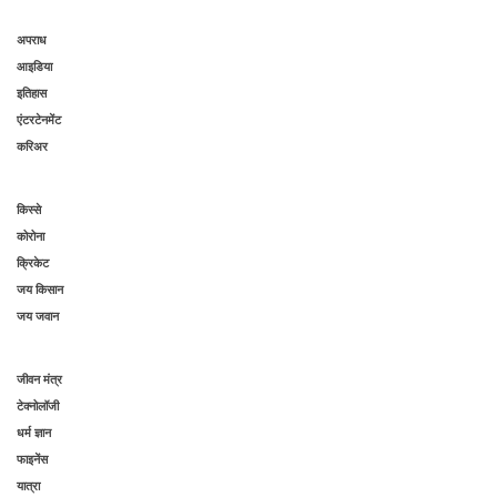
अपराध
आइडिया
इतिहास
एंटरटेनमेंट
करिअर
किस्से
कोरोना
क्रिकेट
जय किसान
जय जवान
जीवन मंत्र
टेक्नोलॉजी
धर्म ज्ञान
फाइनेंस
यात्रा