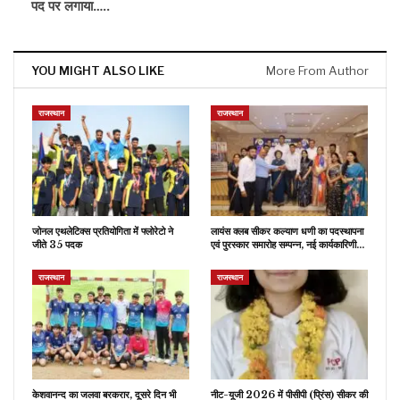
पद पर लगाया…..
YOU MIGHT ALSO LIKE
More From Author
राजस्थान
राजस्थान
जोनल एथलेटिक्स प्रतियोगिता में फ्लोरेटो ने
लायंस क्लब सीकर कल्याण धणी का पदस्थापना
जीते 35 पदक
एवं पुरस्कार समारोह सम्पन्न, नई कार्यकारिणी…
राजस्थान
राजस्थान
केशवानन्द का जलवा बरकरार, दूसरे दिन भी
नीट-यूजी 2026 में पीसीपी (प्रिंस) सीकर की