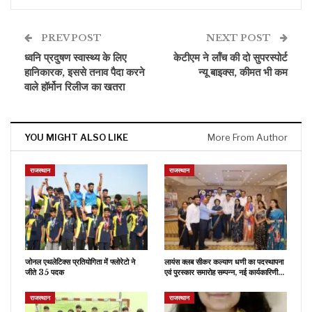
PREV POST
NEXT POST
ध्वनि प्रदुषण स्वास्थ्य के लिए
केटीएम ने लॉंच की दो सुपरस्पोर्ट
हानिकारक, इससे तनाव पैदा करने
न्यू बाइक्स, कीमत भी कम
वाले हॉर्मोन रिलीज का खतरा
YOU MIGHT ALSO LIKE
More From Author
राजस्थान
राजस्थान
जोनल एथलेटिक्स प्रतियोगिता में फ्लोरेटो ने
लायंस क्लब सीकर कल्याण धणी का पदस्थापना
जीते 35 पदक
एवं पुरस्कार समारोह सम्पन्न, नई कार्यकारिणी…
राजस्थान
राजस्थान