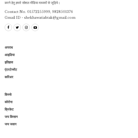
करने हेतु हमारे सोशल मीडिया माध्यमों से जुड़िये।
Contact No. 01572255999, 9828501376
Gmail ID - shekhawatiabtak@gmail.com
अपराध
आइडिया
इतिहास
एंटरटेनमेंट
करिअर
किस्से
कोरोना
क्रिकेट
जय किसान
जय जवान