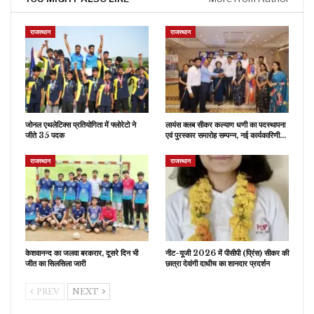
राजस्थान
राजस्थान
जोनल एथलेटिक्स प्रतियोगिता में फ्लोरेटो ने
लायंस क्लब सीकर कल्याण धणी का पदस्थापना
जीते 35 पदक
एवं पुरस्कार समारोह सम्पन्न, नई कार्यकारिणी…
राजस्थान
राजस्थान
केशवानन्द का जलवा बरकरार, दूसरे दिन भी
नीट-यूजी 2026 में पीसीपी (प्रिंस) सीकर की
जीत का सिलसिला जारी
छात्रा देवांगी दाधीच का शानदार प्रदर्शन
PREV
NEXT