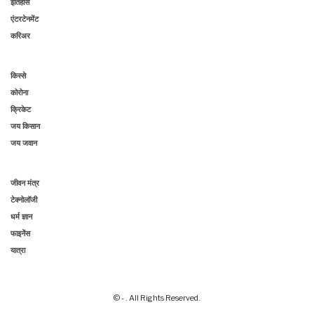
इतिहास
एंटरटेनमेंट
करिअर
किस्से
कोरोना
क्रिकेट
जय किसान
जय जवान
जीवन मंत्र
टेक्नोलॉजी
धर्म ज्ञान
फाइनेंस
यात्रा
© - . All Rights Reserved.