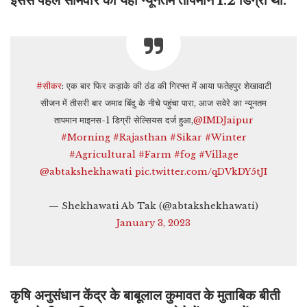
इससे पहले सोमवार को यहां न्यूनतम तापमान 1.2 डिग्री था.
#सीकर
: एक बार फिर कड़ाके की ठंड की गिरफ्त में आया फतेहपुर शेखावाटी
सीजन में तीसरी बार जमाव बिंदु के नीचे पहुंचा पारा, आज सवेरे का न्यूनतम
तापमान माइनस-1 डिग्री सेल्सियस दर्ज हुआ,
@IMDJaipur
#Morning
#Rajasthan
#Sikar
#Winter
#Agricultural
#Farm
#fog
#Village
@abtakshekhawati
pic.twitter.com/qDVkDY5tJI
— Shekhawati Ab Tak (@abtakshekhawati)
January 3, 2023
कृषि अनुसंधान केंद्र के बाबूलाल कुमावत के मुताबिक बीती