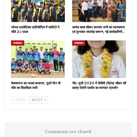
जोनल एथलेटिक्स प्रतियोगिता में फ्लोरेटो ने
लायंस क्लब सीकर कल्याण धणी का पदस्थापना
जीते 35 पदक
एवं पुरस्कार समारोह सम्पन्न, नई कार्यकारिणी…
राजस्थान
राजस्थान
केशवानन्द का जलवा बरकरार, दूसरे दिन भी
नीट-यूजी 2026 में पीसीपी (प्रिंस) सीकर की
जीत का सिलसिला जारी
छात्रा देवांगी दाधीच का शानदार प्रदर्शन
PREV
NEXT
Comments are closed.