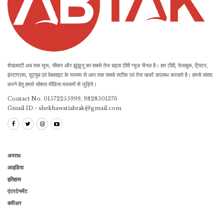
शेखावाटी अब तक चूरू, सीकर और झुंझुनू का सबसे तेज बढ़ता टीवी न्यूज़ चैनल है। हम टीवी, फेसबुक, ट्विटर,
इंस्टाग्राम, यूट्यूब एवं वेबसाइट के माध्यम से आप तक सबसे सटीक एवं तेज खबरें उपलब्ध करवाते है। हमसे संवाद
करने हेतु हमारे सोशल मीडिया माध्यमों से जुड़िये।
Contact No. 01572255999, 9828501376
Gmail ID - shekhawatiabtak@gmail.com
अपराध
आइडिया
इतिहास
एंटरटेनमेंट
करिअर