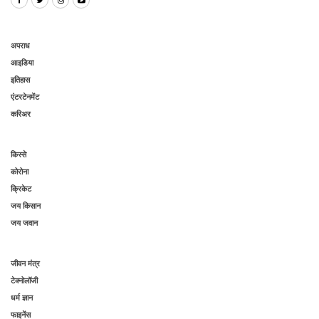
अपराध
आइडिया
इतिहास
एंटरटेनमेंट
करिअर
किस्से
कोरोना
क्रिकेट
जय किसान
जय जवान
जीवन मंत्र
टेक्नोलॉजी
धर्म ज्ञान
फाइनेंस