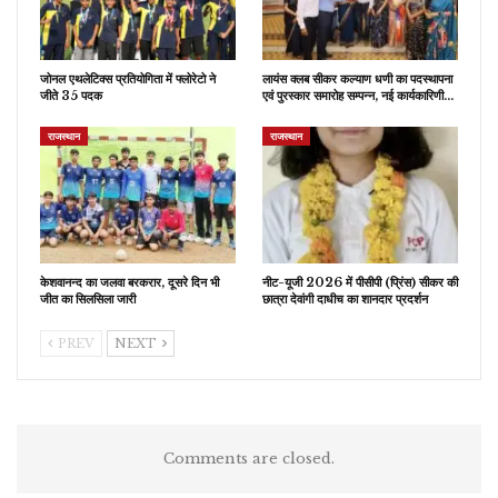
जोनल एथलेटिक्स प्रतियोगिता में फ्लोरेटो ने
लायंस क्लब सीकर कल्याण धणी का पदस्थापना
जीते 35 पदक
एवं पुरस्कार समारोह सम्पन्न, नई कार्यकारिणी…
राजस्थान
राजस्थान
केशवानन्द का जलवा बरकरार, दूसरे दिन भी
नीट-यूजी 2026 में पीसीपी (प्रिंस) सीकर की
जीत का सिलसिला जारी
छात्रा देवांगी दाधीच का शानदार प्रदर्शन
PREV
NEXT
Comments are closed.