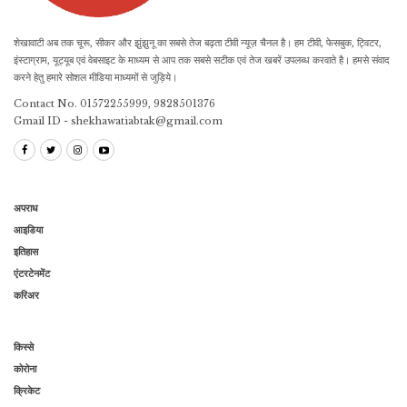
शेखावाटी अब तक चूरू, सीकर और झुंझुनू का सबसे तेज बढ़ता टीवी न्यूज़ चैनल है। हम टीवी, फेसबुक, ट्विटर,
इंस्टाग्राम, यूट्यूब एवं वेबसाइट के माध्यम से आप तक सबसे सटीक एवं तेज खबरें उपलब्ध करवाते है। हमसे संवाद
करने हेतु हमारे सोशल मीडिया माध्यमों से जुड़िये।
Contact No. 01572255999, 9828501376
Gmail ID - shekhawatiabtak@gmail.com
अपराध
आइडिया
इतिहास
एंटरटेनमेंट
करिअर
किस्से
कोरोना
क्रिकेट