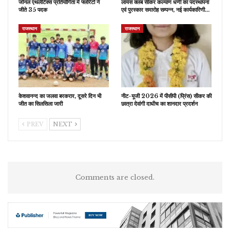
जोनल एथलेटिक्स प्रतियोगिता में फ्लोरेटो ने
लायंस क्लब सीकर कल्याण धणी का पदस्थापना
जीते 35 पदक
एवं पुरस्कार समारोह सम्पन्न, नई कार्यकारिणी…
राजस्थान
राजस्थान
केशवानन्द का जलवा बरकरार, दूसरे दिन भी
नीट-यूजी 2026 में पीसीपी (प्रिंस) सीकर की
जीत का सिलसिला जारी
छात्रा देवांगी दाधीच का शानदार प्रदर्शन
PREV
NEXT
Comments are closed.