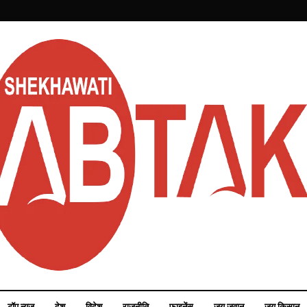
टॉप न्यूज़
देश
विदेश
राजनीति
फाइनेंस
जय जवान
जय किसान