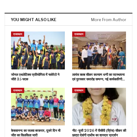
YOU MIGHT ALSO LIKE
More From Author
राजस्थान
राजस्थान
जोनल एथलेटिक्स प्रतियोगिता में फ्लोरेटो ने
लायंस क्लब सीकर कल्याण धणी का पदस्थापना
जीते 35 पदक
एवं पुरस्कार समारोह सम्पन्न, नई कार्यकारिणी…
राजस्थान
राजस्थान
केशवानन्द का जलवा बरकरार, दूसरे दिन भी
नीट-यूजी 2026 में पीसीपी (प्रिंस) सीकर की
जीत का सिलसिला जारी
छात्रा देवांगी दाधीच का शानदार प्रदर्शन