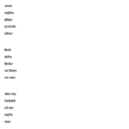
अपराध
आइडिया
इतिहास
एंटरटेनमेंट
करिअर
किस्से
कोरोना
क्रिकेट
जय किसान
जय जवान
जीवन मंत्र
टेक्नोलॉजी
धर्म ज्ञान
फाइनेंस
यात्रा