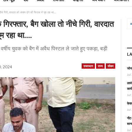
ीचे गिरी, वारदात को अंजाम देने की फिराक में घूम रहा था….
 गिरफ्तार, बैग खोला तो नीचे गिरी, वारदात
घूम रहा था….
र्षीय युवक को बैग में अवैध पिस्टल ले जाते हुए पकड़ा, बड़ी
L
राजस्थान
राज्य
सीकर
0, 2024
जोनल
Jul 
लायं
कार्
Jul 
केश
Jul 
नीट-
शानद
Jul 