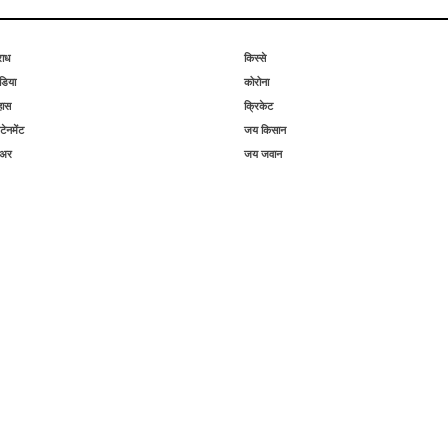
राध
किस्से
िया
कोरोना
हास
क्रिकेट
टेनमेंट
जय किसान
िअर
जय जवान