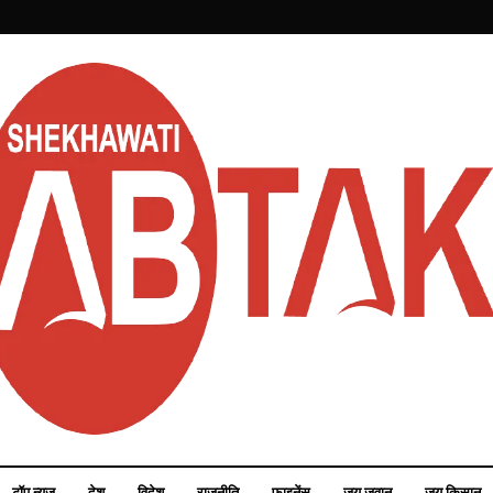
टॉप न्यूज़
देश
विदेश
राजनीति
फाइनेंस
जय जवान
जय किसान