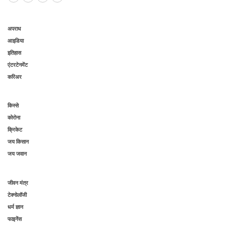
अपराध
आइडिया
इतिहास
एंटरटेनमेंट
करिअर
किस्से
कोरोना
क्रिकेट
जय किसान
जय जवान
जीवन मंत्र
टेक्नोलॉजी
धर्म ज्ञान
फाइनेंस