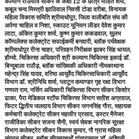
कल्याण राउमावि सीकर के कक्षा 12 के छात्र मोहित शर्मा,
कबूल चन्द मिस्त्री झाठिवाल निवसी टोडा दरीबा, विनायक
महिला विकास समिति श्रीमाधोपुर, जिला वालीबॉल संघ की
अर्पणा चाहिल व निशा, स्काउट यूनियन लीडर देवेश कुमार
लाटा, अंकित कुमार शर्मा, कुष्ण कुमार ककडवाल, सुलभ
कॉम्पलेक्स कलेक्ट्रेट सफाईकर्मी बनवारी, ब्लॉक पर्यवेक्षक
श्रीमाधोपुर रीना चाहर, परिवहन निरीक्षक झाबर सिंह धायल,
हौम्यो. चिकित्सा अधिकारी श्री कल्याण चिकित्सा इकाई डॉ.
बिन्दूबाला राठौड़, ब्लॉक सांख्यिकी अधिकारी नीमकाथाना
महेन्द्र सिंह यादव, वरिष्ठ आयुर्वेद चिकित्साधिकारी आयुर्वेद
विभाग डॉ. श्रीनिधि शर्मा, प्लाटून कमाण्डर गृह रक्षा विभाग
गणपत राम, नर्सिग अधिकारी चिकित्सा विभाग सीकर किशोर
ढाका, पैरा मेडिकल स्टॉफ चिकित्सा विभाग सतीश अग्रवाल,
फिटर द्धितीय जलदाय विभाग सीकर जगनसिंह गौरा, सहायक
कर्मचारी कलेक्ट्रेट सीकर महावीर प्रसाद, डस्टर मैनेजर
राजीविका सीकर सजना सैनी, स्वयं सेवक नागरिक सुरक्षा
विभाग कलेक्ट्रेट सीकर विकास कुमार, गौ ग्रास महिला
संगठन सीकर, ब्लॉक सीएमएचओं दांतारामगढ़ डॉ. अश्विनी