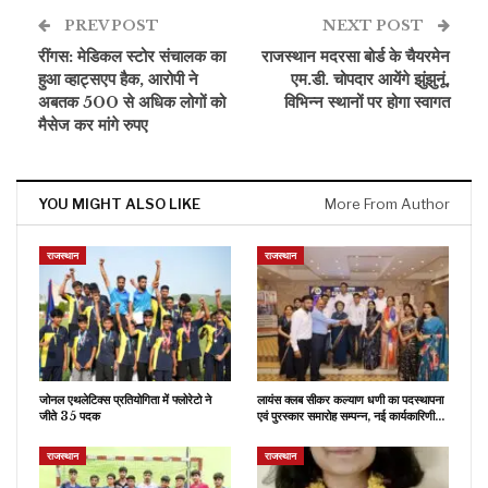
PREV POST
NEXT POST
रींगस: मेडिकल स्टोर संचालक का
राजस्थान मदरसा बोर्ड के चैयरमेन
हुआ व्हाट्सएप हैक, आरोपी ने
एम.डी. चोपदार आयेंगे झुंझुनूं,
अबतक 500 से अधिक लोगों को
विभिन्न स्थानों पर होगा स्वागत
मैसेज कर मांगे रुपए
YOU MIGHT ALSO LIKE
More From Author
राजस्थान
राजस्थान
जोनल एथलेटिक्स प्रतियोगिता में फ्लोरेटो ने
लायंस क्लब सीकर कल्याण धणी का पदस्थापना
जीते 35 पदक
एवं पुरस्कार समारोह सम्पन्न, नई कार्यकारिणी…
राजस्थान
राजस्थान