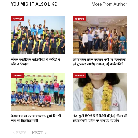
YOU MIGHT ALSO LIKE
More From Author
राजस्थान
राजस्थान
जोनल एथलेटिक्स प्रतियोगिता में फ्लोरेटो ने
लायंस क्लब सीकर कल्याण धणी का पदस्थापना
जीते 35 पदक
एवं पुरस्कार समारोह सम्पन्न, नई कार्यकारिणी…
राजस्थान
राजस्थान
केशवानन्द का जलवा बरकरार, दूसरे दिन भी
नीट-यूजी 2026 में पीसीपी (प्रिंस) सीकर की
जीत का सिलसिला जारी
छात्रा देवांगी दाधीच का शानदार प्रदर्शन
PREV
NEXT