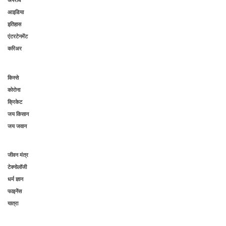
अपराध
आइडिया
इतिहास
एंटरटेनमेंट
करिअर
किस्से
कोरोना
क्रिकेट
जय किसान
जय जवान
जीवन मंत्र
टेक्नोलॉजी
धर्म ज्ञान
फाइनेंस
यात्रा